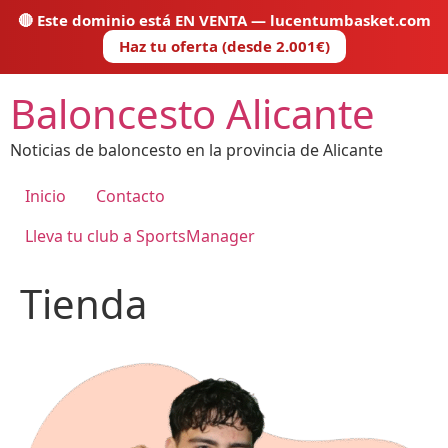
🔴 Este dominio está EN VENTA — lucentumbasket.com
Haz tu oferta (desde 2.001€)
Ir
Baloncesto Alicante
al
contenido
Noticias de baloncesto en la provincia de Alicante
Inicio
Contacto
Lleva tu club a SportsManager
Tienda