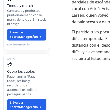
parciales de escánda
Tienda y merch
coral con Adrià, Ar
Camisetas y productos
Larsen, quien volvió
print-on-demand con la
marca de tu club. Sin stock
de baloncesto y de 
ni riesgo.
El partido tuvo poca 
Llévalo a
SportsManager.fun →
difícil temporada. E
sportsmanager.fun
distancia con el des
difícil y clave sema
recibirá al Estudian
ANUNCIO
💳
Cobra las cuotas
Pago familiar "Pagar
todo", recibos y
recordatorios
automáticos. Adiós a
perseguir pagos.
Llévalo a
SportsManager.fun →