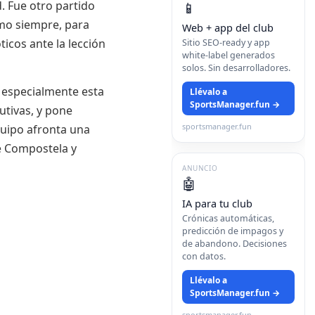
. Fue otro partido
📱
mo siempre, para
Web + app del club
icos ante la lección
Sitio SEO-ready y app
white-label generados
solos. Sin desarrolladores.
ce especialmente esta
Llévalo a
SportsManager.fun →
utivas, y pone
sportsmanager.fun
quipo afronta una
de Compostela y
ANUNCIO
🤖
IA para tu club
Crónicas automáticas,
predicción de impagos y
de abandono. Decisiones
con datos.
Llévalo a
SportsManager.fun →
sportsmanager.fun