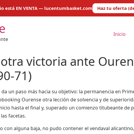
nio está EN VENTA — lucentumbasket.com
Haz tu oferta (d
e
Inicio
ante
otra victoria ante Ouren
90-71)
 da un paso más hacia su objetivo: la permanencia en Prime
gobooking Ourense otra lección de solvencia y de superiorida
nicio hasta el final y, superado un comienzo titubeante de p
las facetas.
 con alguna baja, no pudo contener el vendaval alicantino