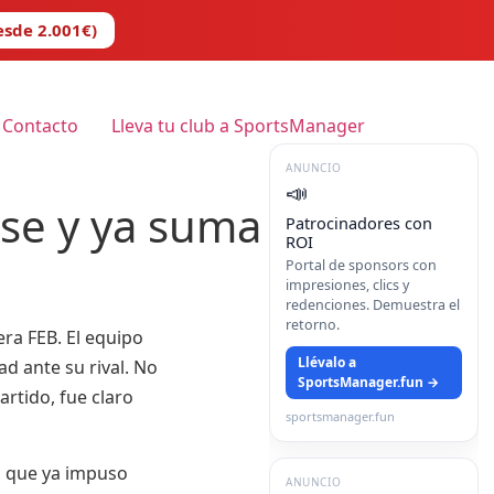
esde 2.001€)
Contacto
Lleva tu club a SportsManager
ANUNCIO
📣
se y ya suma seis
Patrocinadores con
ROI
Portal de sponsors con
impresiones, clics y
redenciones. Demuestra el
retorno.
ra FEB. El equipo
Llévalo a
d ante su rival. No
SportsManager.fun →
artido, fue claro
sportsmanager.fun
, que ya impuso
ANUNCIO