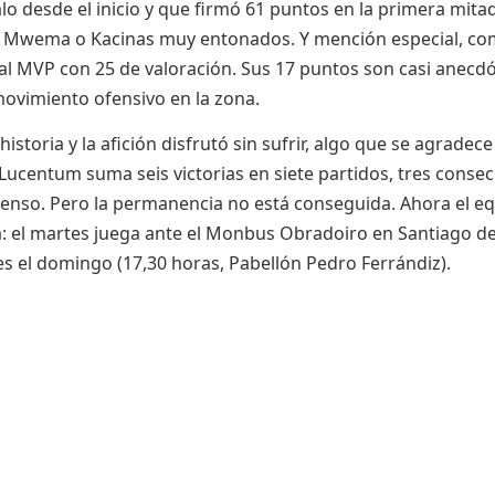
lo desde el inicio y que firmó 61 puntos en la primera mitad
is, Mwema o Kacinas muy entonados. Y mención especial, co
 al MVP con 25 de valoración. Sus 17 puntos son casi anecdót
movimiento ofensivo en la zona.
historia y la afición disfrutó sin sufrir, algo que se agrade
l Lucentum suma seis victorias en siete partidos, tres consec
censo. Pero la permanencia no está conseguida. Ahora el e
na: el martes juega ante el Monbus Obradoiro en Santiago 
tes el domingo (17,30 horas, Pabellón Pedro Ferrándiz).