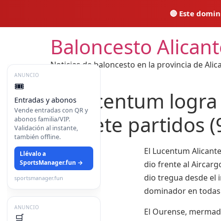
🔴 Este domi
Ir
Baloncesto Alicant
al
contenido
Noticias de baloncesto en la provincia de Alic
ANUNCIO
🎟️
El Lucentum logra 
Entradas y abonos
Vende entradas con QR y
en siete partidos (
abonos familia/VIP.
Validación al instante,
también offline.
El Lucentum Alicante
Llévalo a
SportsManager.fun →
dio frente al Aircar
dio tregua desde el i
sportsmanager.fun
dominador en todas 
ANUNCIO
El Ourense, mermado
🛒