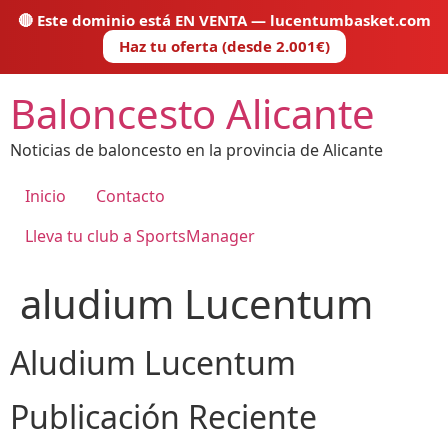
🔴 Este dominio está EN VENTA — lucentumbasket.com
Haz tu oferta (desde 2.001€)
Ir
Baloncesto Alicante
al
contenido
Noticias de baloncesto en la provincia de Alicante
Inicio
Contacto
Lleva tu club a SportsManager
aludium Lucentum
Aludium Lucentum
Publicación Reciente